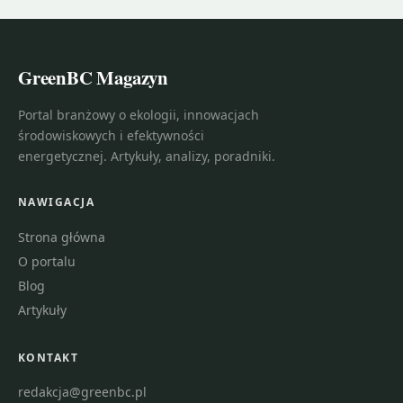
GreenBC Magazyn
Portal branżowy o ekologii, innowacjach
środowiskowych i efektywności
energetycznej. Artykuły, analizy, poradniki.
NAWIGACJA
Strona główna
O portalu
Blog
Artykuły
KONTAKT
redakcja@greenbc.pl