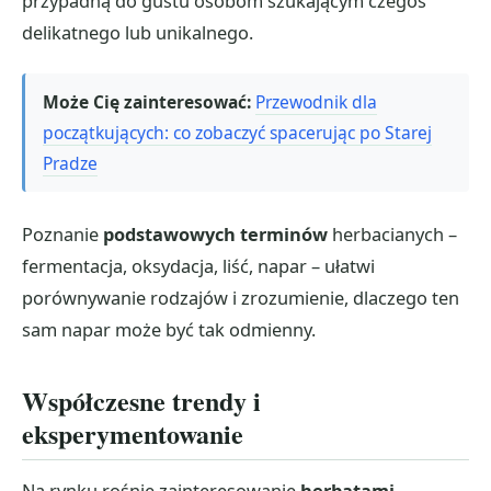
przypadną do gustu osobom szukającym czegoś
delikatnego lub unikalnego.
Może Cię zainteresować:
Przewodnik dla
początkujących: co zobaczyć spacerując po Starej
Pradze
Poznanie
podstawowych terminów
herbacianych –
fermentacja, oksydacja, liść, napar – ułatwi
porównywanie rodzajów i zrozumienie, dlaczego ten
sam napar może być tak odmienny.
Współczesne trendy i
eksperymentowanie
Na rynku rośnie zainteresowanie
herbatami