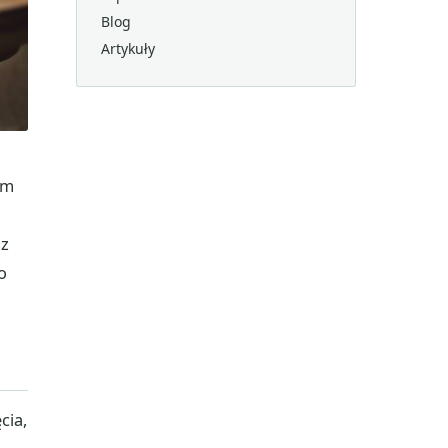
Blog
Artykuły
ym
sz
o
cia,