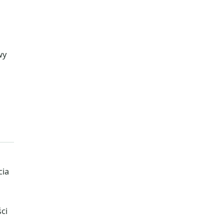
wy
cia
ci