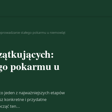
 wprowadzanie stałego pokarmu u niemowląt
zątkujących:
ego pokarmu u
o jeden z najważniejszych etapów
z konkretne i przydatne
cząć ten...