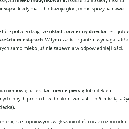
 spożywa
mleko modyfikowane
, rozszerzanie diety można
iesiąca
, kiedy maluch okazuje głód, mimo spożycia nawet
tóre potwierdzają, że
układ trawienny dziecka
jest goto
sześciu miesiącach
. W tym czasie organizm wymaga także
órych samo mleko już nie zapewnia w odpowiedniej ilości,
?
nia niemowlęcia jest
karmienie piersią
lub mlekiem
ych innych produktów do ukończenia 4. lub 6. miesiąca ży
iecka).
era się na stopniowym zwiększaniu ilości oraz różnorodnoś