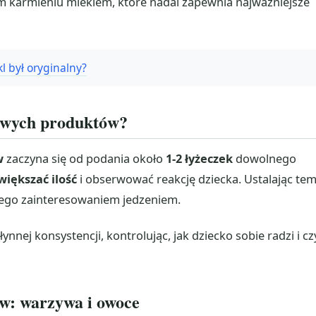
 karmieniu mlekiem, które nadal zapewnia najważniejsze
l był oryginalny?
owych produktów?
w
zaczyna się od podania około
1-2 łyżeczek
dowolnego
większać ilość
i obserwować reakcję dziecka. Ustalając te
 jego zainteresowaniem jedzeniem.
ynnej konsystencji, kontrolując, jak dziecko sobie radzi i cz
w: warzywa i owoce