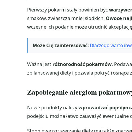
Pierwszy pokarm stały powinien być
warzywe
smaków, zwłaszcza mniej słodkich.
Owoce najl
wczesne ich podanie może utrudnić akceptacj
Może Cię zainteresować:
Dlaczego warto inw
Ważna jest
różnorodność pokarmów
. Podawa
zbilansowanej diety i pozwala pokryć rosnące 
Zapobieganie alergiom pokarmo
Nowe produkty należy
wprowadzać pojedync
podejściu można łatwo zauważyć ewentualne obj
Stopniowe rozszerzanie diety ma także znacze