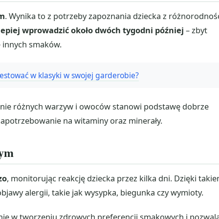
m
. Wynika to z potrzeby zapoznania dziecka z różnorodnoś
epiej wprowadzić około dwóch tygodni później
– zbyt
ę innych smaków.
estować w klasyki w swojej garderobie?
nie różnych warzyw i owoców stanowi podstawę dobrze
zapotrzebowanie na witaminy oraz minerały.
wym
zo
, monitorując reakcję dziecka przez kilka dni. Dzięki taki
awy alergii, takie jak wysypka, biegunka czy wymioty.
nie w tworzeniu zdrowych preferencji smakowych i pozwal