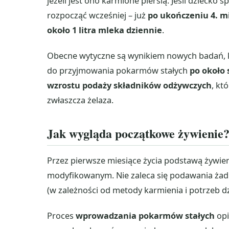
jeżeli jest ono karmione piersią. Jeśli dziecko
rozpocząć wcześniej – już
po ukończeniu 4. m
około 1 litra mleka dziennie
.
Obecne wytyczne są wynikiem nowych badań, k
do przyjmowania pokarmów stałych
po około 
wzrostu podaży składników odżywczych
, kt
zwłaszcza żelaza.
Jak wygląda początkowe żywienie
Przez pierwsze miesiące życia podstawą żywie
modyfikowanym. Nie zaleca się podawania żadn
(w zależności od metody karmienia i potrzeb dz
Proces
wprowadzania pokarmów stałych
opi