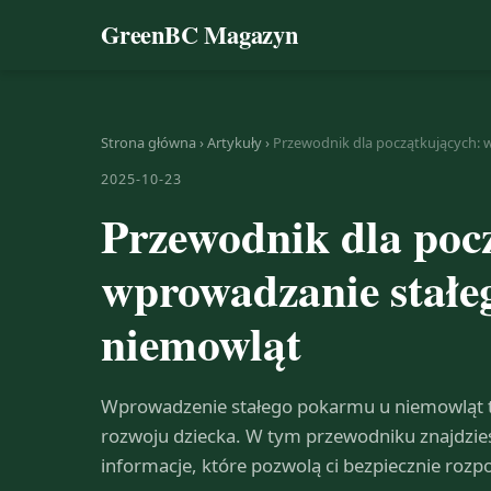
GreenBC Magazyn
Strona główna
›
Artykuły
›
Przewodnik dla początkujących:
2025-10-23
Przewodnik dla poc
wprowadzanie stał
niemowląt
Wprowadzenie stałego pokarmu u niemowląt t
rozwoju dziecka. W tym przewodniku znajdzies
informacje, które pozwolą ci bezpiecznie rozpo