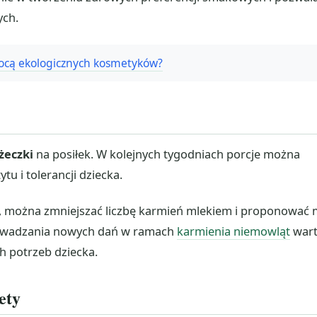
ych.
mocą ekologicznych kosmetyków?
yżeczki
na posiłek. W kolejnych tygodniach porcje można
u i tolerancji dziecka.
 można zmniejszać liczbę karmień mlekiem i proponować
rowadzania nowych dań w ramach
karmienia niemowląt
war
h potrzeb dziecka.
ety