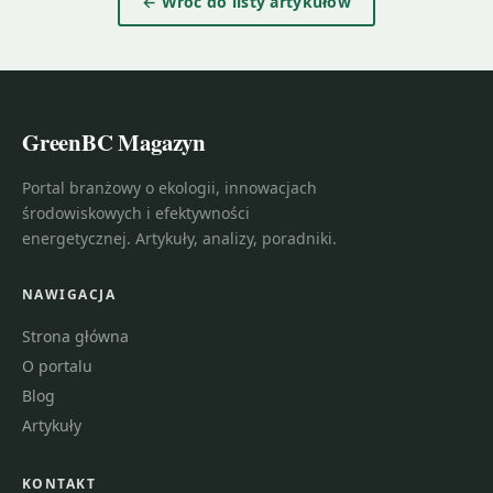
← Wróć do listy artykułów
GreenBC Magazyn
Portal branżowy o ekologii, innowacjach
środowiskowych i efektywności
energetycznej. Artykuły, analizy, poradniki.
NAWIGACJA
Strona główna
O portalu
Blog
Artykuły
KONTAKT